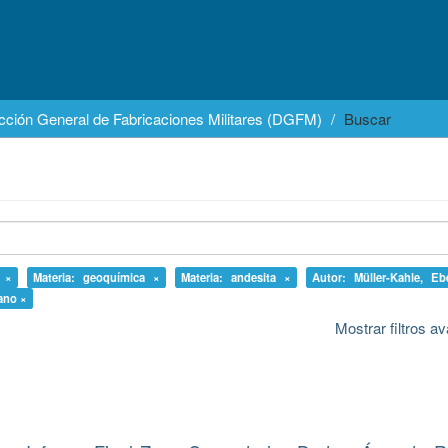
cción General de Fabricaciones Militares (DGFM)
Buscar
o ×
Materia: geoquímica ×
Materia: andesita ×
Autor: Müller-Kahle, Eb
rano ×
Mostrar filtros 