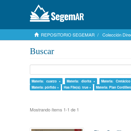
REPOSITORIO SEGEMAR
Colección Dire
Buscar
Materia: cuarzo ×
Materia: diorita ×
Materia: Cretácic
Materia: pórfido ×
Has File(s): true ×
Materia: Plan Cordille
Mostrando ítems 1-1 de 1