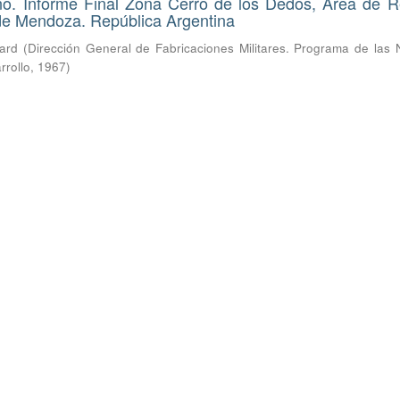
ano. Informe Final Zona Cerro de los Dedos, Área de 
 de Mendoza. República Argentina
hard
(
Dirección General de Fabricaciones Militares. Programa de las 
rrollo
,
1967
)