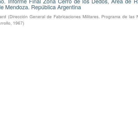
ano. Informe Final Zona Cerro de los Dedos, Área de 
 de Mendoza. República Argentina
hard
(
Dirección General de Fabricaciones Militares. Programa de las 
rrollo
,
1967
)