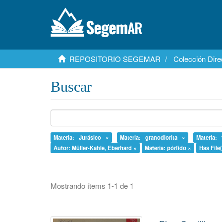
REPOSITORIO SEGEMAR
Colección Dire
Buscar
Materia: Jurásico ×
Materia: granodiorita ×
Materia: 
Autor: Müller-Kahle, Eberhard ×
Materia: pórfido ×
Has File(
Mostrando ítems 1-1 de 1