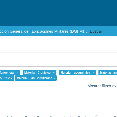
cción General de Fabricaciones Militares (DGFM)
Buscar
fenocristal ×
Materia: Cretácico ×
Materia: geoquímica ×
Materia: an
s): true ×
Materia: Plan Cordillerano ×
Mostrar filtros 