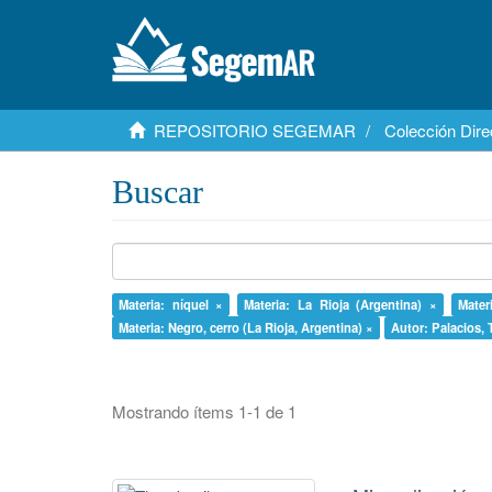
REPOSITORIO SEGEMAR
Colección Dire
Buscar
Materia: níquel ×
Materia: La Rioja (Argentina) ×
Mater
Materia: Negro, cerro (La Rioja, Argentina) ×
Autor: Palacios, T
Mostrando ítems 1-1 de 1