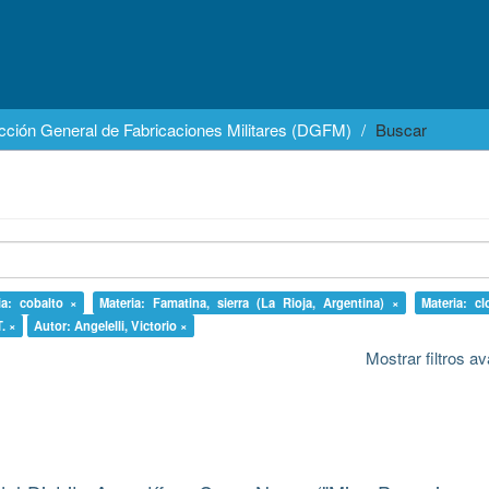
cción General de Fabricaciones Militares (DGFM)
Buscar
ia: cobalto ×
Materia: Famatina, sierra (La Rioja, Argentina) ×
Materia: cl
. ×
Autor: Angelelli, Victorio ×
Mostrar filtros 