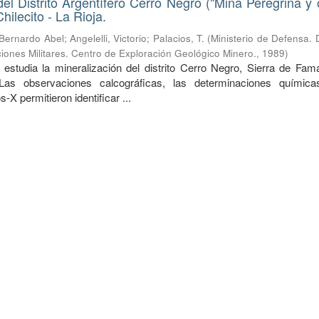
del Distrito Argentífero Cerro Negro ("Mina Peregrina y o
ilecito - La Rioja.
 Bernardo Abel
;
Angelelli, Victorio
;
Palacios, T.
(
Ministerio de Defensa. 
iones Militares. Centro de Exploración Geológico Minero.
,
1989
)
 estudia la mineralización del distrito Cerro Negro, Sierra de Fama
 Las observaciones calcográficas, las determinaciones químic
-X permitieron identificar ...