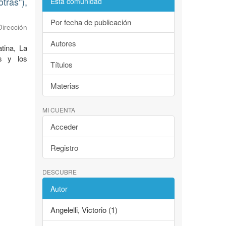
tras"),
Esta comunidad
Por fecha de publicación
Dirección
Autores
tina, La
as y los
Títulos
Materias
MI CUENTA
Acceder
Registro
DESCUBRE
Autor
Angelelli, Victorio (1)