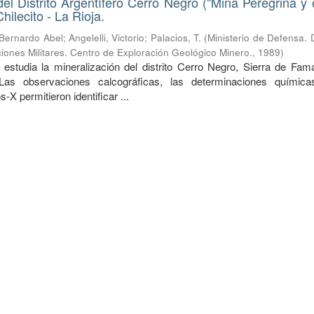
del Distrito Argentífero Cerro Negro ("Mina Peregrina y o
ilecito - La Rioja.
 Bernardo Abel
;
Angelelli, Victorio
;
Palacios, T.
(
Ministerio de Defensa. 
iones Militares. Centro de Exploración Geológico Minero.
,
1989
)
 estudia la mineralización del distrito Cerro Negro, Sierra de Fama
 Las observaciones calcográficas, las determinaciones químic
-X permitieron identificar ...