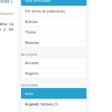
tras"),
Esta comunidad
Por fecha de publicación
Dirección
Autores
tina, La
as y los
Títulos
Materias
MI CUENTA
Acceder
Registro
DESCUBRE
Autor
Angelelli, Victorio (1)