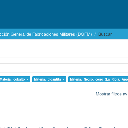
cción General de Fabricaciones Militares (DGFM)
Buscar
Materia: cobalto ×
Materia: cloantita ×
Materia: Negro, cerro (La Rioja, Arg
Mostrar filtros 