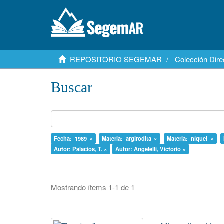
REPOSITORIO SEGEMAR
Colección Dire
Buscar
Fecha: 1989 ×
Materia: argirodita ×
Materia: níquel ×
Autor: Palacios, T. ×
Autor: Angelelli, Victorio ×
Mostrando ítems 1-1 de 1