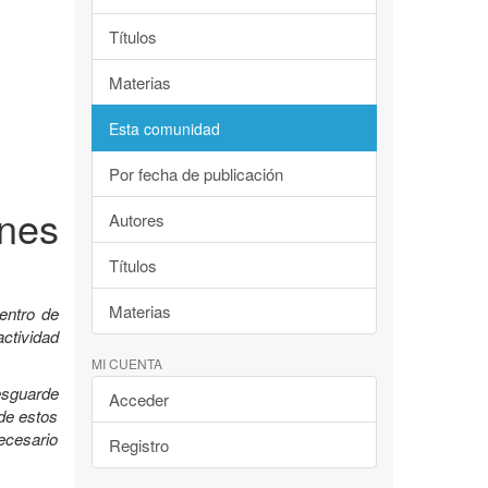
Títulos
Materias
Esta comunidad
Por fecha de publicación
nes
Autores
Títulos
Materias
entro de
ctividad
MI CUENTA
esguarde
Acceder
 de estos
ecesario
Registro