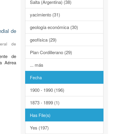
Salta (Argentina) (38)
yacimiento (31)
geología económica (30)
ndial de
geofísica (29)
neral de
Plan Cordillerano (29)
ente de
za Aérea
... más
Fecha
1900 - 1990 (196)
1873 - 1899 (1)
Has File(s)
Yes (197)