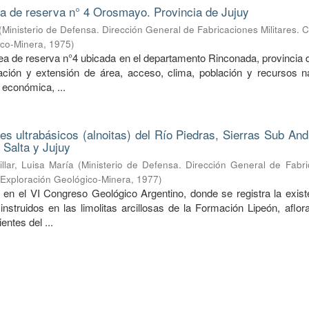
ea de reserva n° 4 Orosmayo. Provincia de Jujuy
(
Ministerio de Defensa. Dirección General de Fabricaciones Militares. 
ico-Minera
,
1975
)
rea de reserva n°4 ubicada en el departamento Rinconada, provincia 
ción y extensión de área, acceso, clima, población y recursos na
 económica, ...
nes ultrabásicos (alnoitas) del Río Piedras, Sierras Sub An
 Salta y Jujuy
illar, Luisa María
(
Ministerio de Defensa. Dirección General de Fabri
e Exploración Geológico-Minera
,
1977
)
 en el VI Congreso Geológico Argentino, donde se registra la exist
 instruidos en las limolitas arcillosas de la Formación Lipeón, aflo
entes del ...