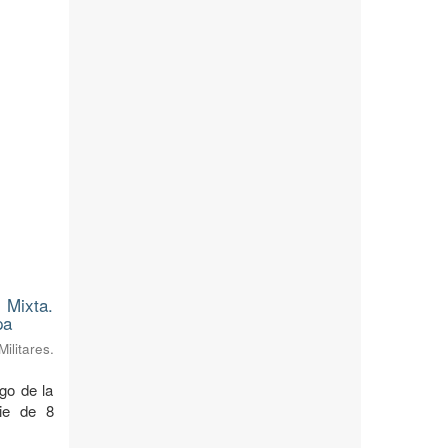
 Mixta.
pa
litares.
rgo de la
cie de 8