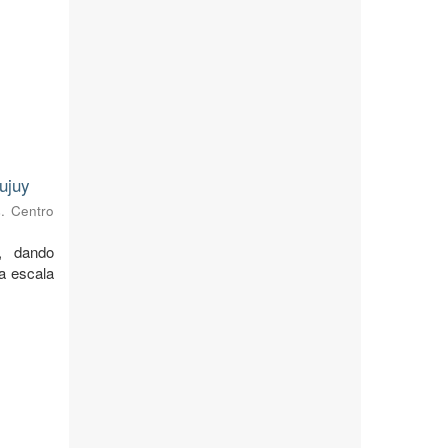
ujuy
s. Centro
, dando
 a escala