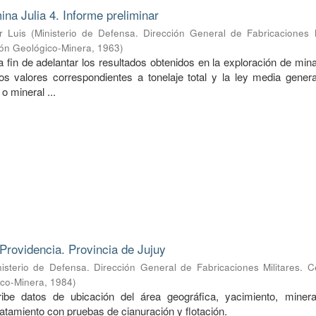
ina Julia 4. Informe preliminar
r Luis
(
Ministerio de Defensa. Dirección General de Fabricaciones M
ión Geológico-Minera
,
1963
)
a fin de adelantar los resultados obtenidos en la exploración de mina
s valores correspondientes a tonelaje total y la ley media genera
o mineral ...
Providencia. Provincia de Jujuy
nisterio de Defensa. Dirección General de Fabricaciones Militares. 
ico-Minera
,
1984
)
ibe datos de ubicación del área geográfica, yacimiento, mineral
ratamiento con pruebas de cianuración y flotación.