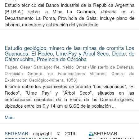
Estudio técnico del Banco Industrial de la República Argentina
(B.I.R.A.) sobre la Mina La Colorada, ubicada en el
Departamento La Poma, Provincia de Salta. Incluye plano de
laboreo, muestreo y cubicación del yacimiento.
Estudio geológico minero de las minas de cromita Los
Guanacos, El Rodeo, Ume Pay y Árbol Seco, Depto. de
Calamuchita, Provincia de Córdoba
Pages, César Santiago
;
Re, Neldo Omar
(
Ministerio de Defensa.
Dirección General de Fabricaciones Militares. Centro de
Exploración Geológico-Minera
,
1953
)
Informe sobre los yacimientos de cromita "Los Guanacos", "El
Rodeo", "Ume Pay" y "Árbol Seco", situados en las
estribaciones orientales de la Sierra de los Comechingones,
ubicados entre los 9 y 14 km al S.SE de la población ...
Más
SEGEMAR
copyright © 2019
SEGEMAR