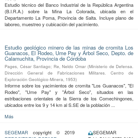
Estudio técnico del Banco Industrial de la República Argentina
(B.I.R.A.) sobre la Mina La Colorada, ubicada en el
Departamento La Poma, Provincia de Salta. Incluye plano de
laboreo, muestreo y cubicación del yacimiento.
Estudio geológico minero de las minas de cromita Los
Guanacos, El Rodeo, Ume Pay y Árbol Seco, Depto. de
Calamuchita, Provincia de Córdoba
Pages, César Santiago
;
Re, Neldo Omar
(
Ministerio de Defensa.
Dirección General de Fabricaciones Militares. Centro de
Exploración Geológico-Minera
,
1953
)
Informe sobre los yacimientos de cromita "Los Guanacos", "El
Rodeo", "Ume Pay" y "Árbol Seco", situados en las
estribaciones orientales de la Sierra de los Comechingones,
ubicados entre los 9 y 14 km al S.SE de la población ...
Más
SEGEMAR
copyright © 2019
SEGEMAR