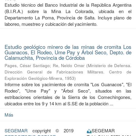
Estudio técnico del Banco Industrial de la República Argentina
(B.I.R.A.) sobre la Mina La Colorada, ubicada en el
Departamento La Poma, Provincia de Salta. Incluye plano de
laboreo, muestreo y cubicación del yacimiento.
Estudio geológico minero de las minas de cromita Los
Guanacos, El Rodeo, Ume Pay y Árbol Seco, Depto. de
Calamuchita, Provincia de Córdoba
Pages, César Santiago
;
Re, Neldo Omar
(
Ministerio de Defensa.
Dirección General de Fabricaciones Militares. Centro de
Exploración Geológico-Minera
,
1953
)
Informe sobre los yacimientos de cromita "Los Guanacos", "El
Rodeo", "Ume Pay" y "Árbol Seco", situados en las
estribaciones orientales de la Sierra de los Comechingones,
ubicados entre los 9 y 14 km al S.SE de la población ...
Más
SEGEMAR
copyright © 2019
SEGEMAR