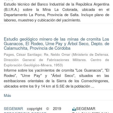
Estudio técnico del Banco Industrial de la República Argentina
(B.I.R.A.) sobre la Mina La Colorada, ubicada en el
Departamento La Poma, Provincia de Salta. Incluye plano de
laboreo, muestreo y cubicación del yacimiento.
Estudio geológico minero de las minas de cromita Los
Guanacos, El Rodeo, Ume Pay y Árbol Seco, Depto. de
Calamuchita, Provincia de Córdoba
Pages, César Santiago
;
Re, Neldo Omar
(
Ministerio de Defensa.
Dirección General de Fabricaciones Militares. Centro de
Exploración Geológico-Minera
,
1953
)
Informe sobre los yacimientos de cromita "Los Guanacos", "El
Rodeo", "Ume Pay" y "Árbol Seco", situados en las
estribaciones orientales de la Sierra de los Comechingones,
ubicados entre los 9 y 14 km al S.SE de la población ...
Más
SEGEMAR
copyright © 2019
SEGEMAR