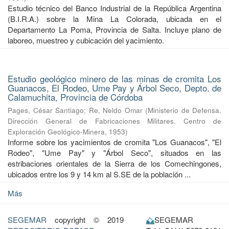
Estudio técnico del Banco Industrial de la República Argentina
(B.I.R.A.) sobre la Mina La Colorada, ubicada en el
Departamento La Poma, Provincia de Salta. Incluye plano de
laboreo, muestreo y cubicación del yacimiento.
Estudio geológico minero de las minas de cromita Los
Guanacos, El Rodeo, Ume Pay y Árbol Seco, Depto. de
Calamuchita, Provincia de Córdoba
Pages, César Santiago
;
Re, Neldo Omar
(
Ministerio de Defensa.
Dirección General de Fabricaciones Militares. Centro de
Exploración Geológico-Minera
,
1953
)
Informe sobre los yacimientos de cromita "Los Guanacos", "El
Rodeo", "Ume Pay" y "Árbol Seco", situados en las
estribaciones orientales de la Sierra de los Comechingones,
ubicados entre los 9 y 14 km al S.SE de la población ...
Más
SEGEMAR
copyright © 2019
SEGEMAR