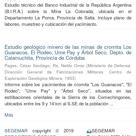
Estudio técnico del Banco Industrial de la República Argentina
(B.I.R.A.) sobre la Mina La Colorada, ubicada en el
Departamento La Poma, Provincia de Salta. Incluye plano de
laboreo, muestreo y cubicación del yacimiento.
Estudio geológico minero de las minas de cromita Los
Guanacos, El Rodeo, Ume Pay y Árbol Seco, Depto. de
Calamuchita, Provincia de Córdoba
Pages, César Santiago
;
Re, Neldo Omar
(
Ministerio de Defensa.
Dirección General de Fabricaciones Militares. Centro de
Exploración Geológico-Minera
,
1953
)
Informe sobre los yacimientos de cromita "Los Guanacos", "El
Rodeo", "Ume Pay" y "Árbol Seco", situados en las
estribaciones orientales de la Sierra de los Comechingones,
ubicados entre los 9 y 14 km al S.SE de la población ...
Más
SEGEMAR
copyright © 2019
SEGEMAR