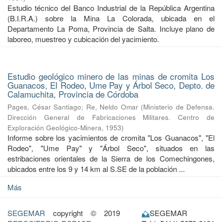
Estudio técnico del Banco Industrial de la República Argentina
(B.I.R.A.) sobre la Mina La Colorada, ubicada en el
Departamento La Poma, Provincia de Salta. Incluye plano de
laboreo, muestreo y cubicación del yacimiento.
Estudio geológico minero de las minas de cromita Los
Guanacos, El Rodeo, Ume Pay y Árbol Seco, Depto. de
Calamuchita, Provincia de Córdoba
Pages, César Santiago
;
Re, Neldo Omar
(
Ministerio de Defensa.
Dirección General de Fabricaciones Militares. Centro de
Exploración Geológico-Minera
,
1953
)
Informe sobre los yacimientos de cromita "Los Guanacos", "El
Rodeo", "Ume Pay" y "Árbol Seco", situados en las
estribaciones orientales de la Sierra de los Comechingones,
ubicados entre los 9 y 14 km al S.SE de la población ...
Más
SEGEMAR
copyright © 2019
SEGEMAR