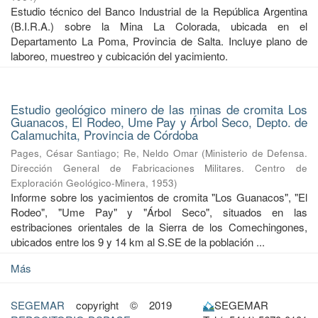
Estudio técnico del Banco Industrial de la República Argentina
(B.I.R.A.) sobre la Mina La Colorada, ubicada en el
Departamento La Poma, Provincia de Salta. Incluye plano de
laboreo, muestreo y cubicación del yacimiento.
Estudio geológico minero de las minas de cromita Los
Guanacos, El Rodeo, Ume Pay y Árbol Seco, Depto. de
Calamuchita, Provincia de Córdoba
Pages, César Santiago
;
Re, Neldo Omar
(
Ministerio de Defensa.
Dirección General de Fabricaciones Militares. Centro de
Exploración Geológico-Minera
,
1953
)
Informe sobre los yacimientos de cromita "Los Guanacos", "El
Rodeo", "Ume Pay" y "Árbol Seco", situados en las
estribaciones orientales de la Sierra de los Comechingones,
ubicados entre los 9 y 14 km al S.SE de la población ...
Más
SEGEMAR
copyright © 2019
SEGEMAR