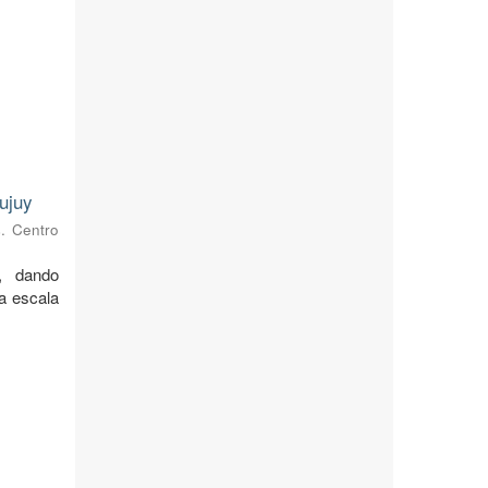
ujuy
s. Centro
, dando
 a escala