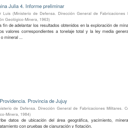
ina Julia 4. Informe preliminar
r Luis
(
Ministerio de Defensa. Dirección General de Fabricaciones M
ión Geológico-Minera
,
1963
)
a fin de adelantar los resultados obtenidos en la exploración de mina
s valores correspondientes a tonelaje total y la ley media genera
o mineral ...
Providencia. Provincia de Jujuy
nisterio de Defensa. Dirección General de Fabricaciones Militares. 
ico-Minera
,
1984
)
ibe datos de ubicación del área geográfica, yacimiento, mineral
ratamiento con pruebas de cianuración y flotación.