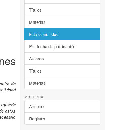
Títulos
Materias
Esta comunidad
Por fecha de publicación
nes
Autores
Títulos
Materias
entro de
ctividad
MI CUENTA
esguarde
Acceder
 de estos
ecesario
Registro