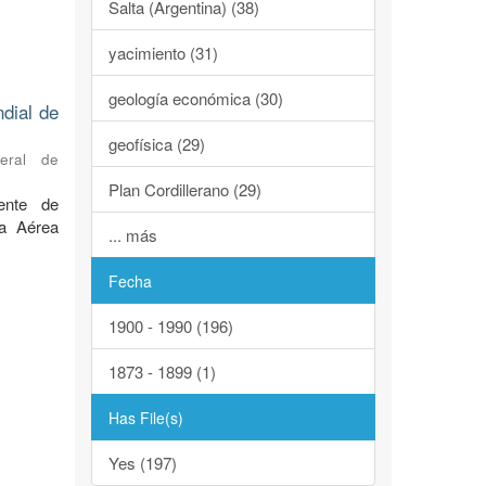
Salta (Argentina) (38)
yacimiento (31)
geología económica (30)
ndial de
geofísica (29)
neral de
Plan Cordillerano (29)
ente de
za Aérea
... más
Fecha
1900 - 1990 (196)
1873 - 1899 (1)
Has File(s)
Yes (197)