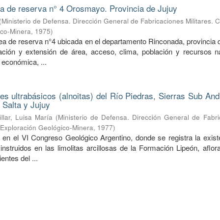
ea de reserva n° 4 Orosmayo. Provincia de Jujuy
(
Ministerio de Defensa. Dirección General de Fabricaciones Militares. 
ico-Minera
,
1975
)
rea de reserva n°4 ubicada en el departamento Rinconada, provincia 
ción y extensión de área, acceso, clima, población y recursos na
 económica, ...
nes ultrabásicos (alnoitas) del Río Piedras, Sierras Sub An
 Salta y Jujuy
illar, Luisa María
(
Ministerio de Defensa. Dirección General de Fabri
e Exploración Geológico-Minera
,
1977
)
 en el VI Congreso Geológico Argentino, donde se registra la exist
 instruidos en las limolitas arcillosas de la Formación Lipeón, aflo
entes del ...