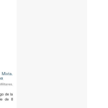
 Mixta.
pa
litares.
rgo de la
cie de 8