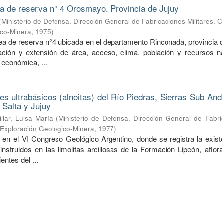
ea de reserva n° 4 Orosmayo. Provincia de Jujuy
(
Ministerio de Defensa. Dirección General de Fabricaciones Militares. 
ico-Minera
,
1975
)
rea de reserva n°4 ubicada en el departamento Rinconada, provincia 
ción y extensión de área, acceso, clima, población y recursos na
 económica, ...
nes ultrabásicos (alnoitas) del Río Piedras, Sierras Sub An
 Salta y Jujuy
illar, Luisa María
(
Ministerio de Defensa. Dirección General de Fabri
e Exploración Geológico-Minera
,
1977
)
 en el VI Congreso Geológico Argentino, donde se registra la exist
 instruidos en las limolitas arcillosas de la Formación Lipeón, aflo
entes del ...