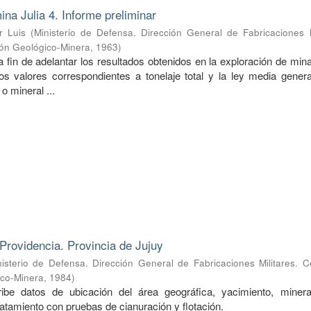
ina Julia 4. Informe preliminar
r Luis
(
Ministerio de Defensa. Dirección General de Fabricaciones M
ión Geológico-Minera
,
1963
)
a fin de adelantar los resultados obtenidos en la exploración de mina
s valores correspondientes a tonelaje total y la ley media genera
o mineral ...
Providencia. Provincia de Jujuy
nisterio de Defensa. Dirección General de Fabricaciones Militares. 
ico-Minera
,
1984
)
ibe datos de ubicación del área geográfica, yacimiento, mineral
ratamiento con pruebas de cianuración y flotación.