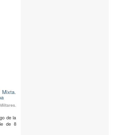
 Mixta.
pa
litares.
rgo de la
cie de 8