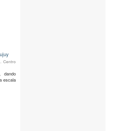
ujuy
s. Centro
, dando
 a escala