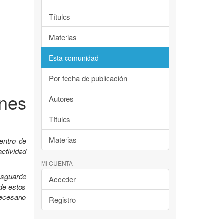
Títulos
Materias
Esta comunidad
Por fecha de publicación
nes
Autores
Títulos
Materias
entro de
ctividad
MI CUENTA
esguarde
Acceder
 de estos
ecesario
Registro