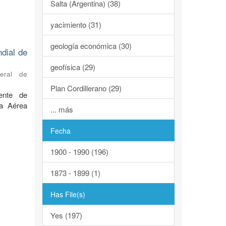
Salta (Argentina) (38)
yacimiento (31)
geología económica (30)
ndial de
geofísica (29)
neral de
Plan Cordillerano (29)
ente de
za Aérea
... más
Fecha
1900 - 1990 (196)
1873 - 1899 (1)
Has File(s)
Yes (197)