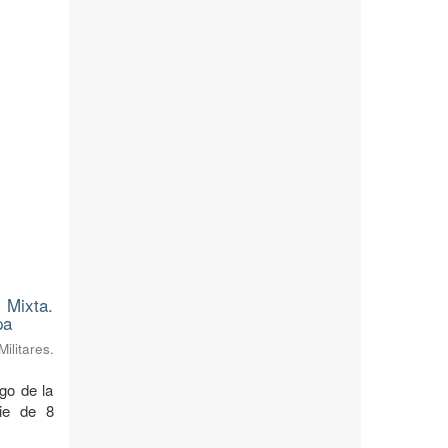
 Mixta.
pa
litares.
rgo de la
cie de 8