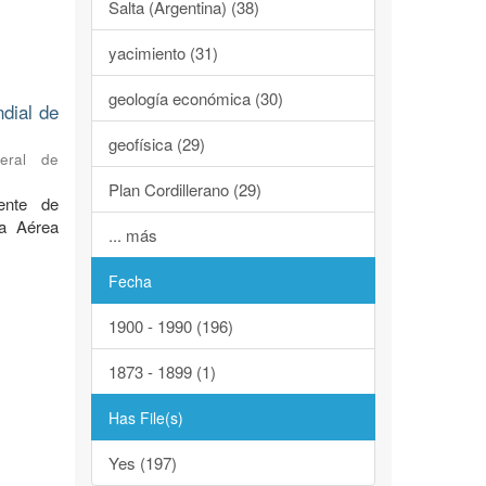
Salta (Argentina) (38)
yacimiento (31)
geología económica (30)
ndial de
geofísica (29)
neral de
Plan Cordillerano (29)
ente de
za Aérea
... más
Fecha
1900 - 1990 (196)
1873 - 1899 (1)
Has File(s)
Yes (197)