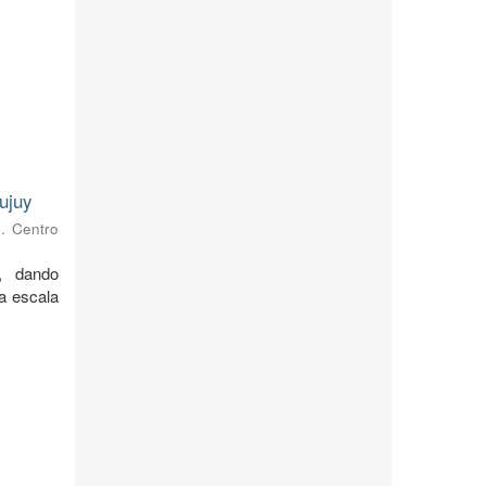
ujuy
s. Centro
, dando
 a escala