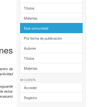
Títulos
Materias
Esta comunidad
Por fecha de publicación
nes
Autores
Títulos
Materias
entro de
ctividad
MI CUENTA
esguarde
Acceder
 de estos
ecesario
Registro