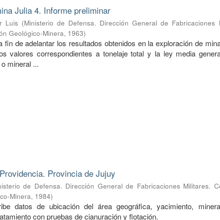
ina Julia 4. Informe preliminar
r Luis
(
Ministerio de Defensa. Dirección General de Fabricaciones M
ión Geológico-Minera
,
1963
)
a fin de adelantar los resultados obtenidos en la exploración de mina
s valores correspondientes a tonelaje total y la ley media genera
o mineral ...
Providencia. Provincia de Jujuy
nisterio de Defensa. Dirección General de Fabricaciones Militares. 
ico-Minera
,
1984
)
ibe datos de ubicación del área geográfica, yacimiento, mineral
ratamiento con pruebas de cianuración y flotación.