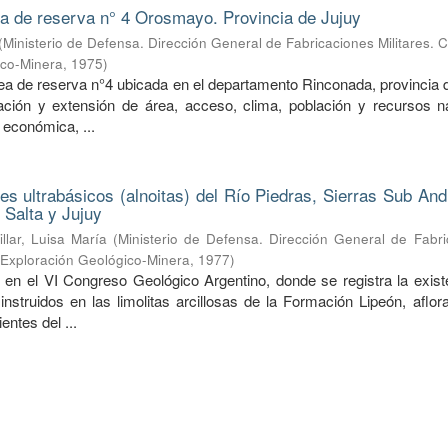
ea de reserva n° 4 Orosmayo. Provincia de Jujuy
(
Ministerio de Defensa. Dirección General de Fabricaciones Militares. 
ico-Minera
,
1975
)
rea de reserva n°4 ubicada en el departamento Rinconada, provincia 
ción y extensión de área, acceso, clima, población y recursos na
 económica, ...
nes ultrabásicos (alnoitas) del Río Piedras, Sierras Sub An
 Salta y Jujuy
illar, Luisa María
(
Ministerio de Defensa. Dirección General de Fabri
e Exploración Geológico-Minera
,
1977
)
 en el VI Congreso Geológico Argentino, donde se registra la exist
 instruidos en las limolitas arcillosas de la Formación Lipeón, aflo
entes del ...