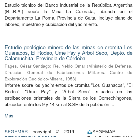
Estudio técnico del Banco Industrial de la República Argentina
(B.I.R.A.) sobre la Mina La Colorada, ubicada en el
Departamento La Poma, Provincia de Salta. Incluye plano de
laboreo, muestreo y cubicación del yacimiento.
Estudio geológico minero de las minas de cromita Los
Guanacos, El Rodeo, Ume Pay y Árbol Seco, Depto. de
Calamuchita, Provincia de Córdoba
Pages, César Santiago
;
Re, Neldo Omar
(
Ministerio de Defensa.
Dirección General de Fabricaciones Militares. Centro de
Exploración Geológico-Minera
,
1953
)
Informe sobre los yacimientos de cromita "Los Guanacos", "El
Rodeo", "Ume Pay" y "Árbol Seco", situados en las
estribaciones orientales de la Sierra de los Comechingones,
ubicados entre los 9 y 14 km al S.SE de la población ...
Más
SEGEMAR
copyright © 2019
SEGEMAR