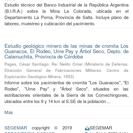
Estudio técnico del Banco Industrial de la República Argentina
(B.I.R.A.) sobre la Mina La Colorada, ubicada en el
Departamento La Poma, Provincia de Salta. Incluye plano de
laboreo, muestreo y cubicación del yacimiento.
Estudio geológico minero de las minas de cromita Los
Guanacos, El Rodeo, Ume Pay y Árbol Seco, Depto. de
Calamuchita, Provincia de Córdoba
Pages, César Santiago
;
Re, Neldo Omar
(
Ministerio de Defensa.
Dirección General de Fabricaciones Militares. Centro de
Exploración Geológico-Minera
,
1953
)
Informe sobre los yacimientos de cromita "Los Guanacos", "El
Rodeo", "Ume Pay" y "Árbol Seco", situados en las
estribaciones orientales de la Sierra de los Comechingones,
ubicados entre los 9 y 14 km al S.SE de la población ...
Más
SEGEMAR
copyright © 2019
SEGEMAR