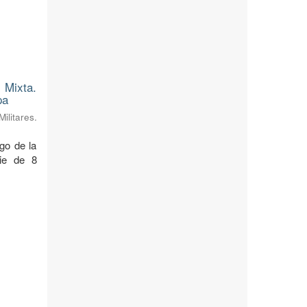
 Mixta.
pa
litares.
rgo de la
cie de 8