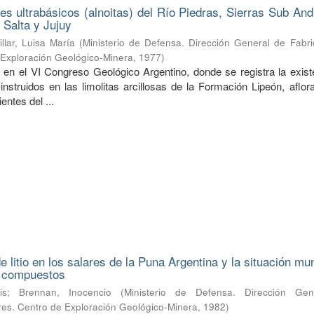
nes ultrabásicos (alnoitas) del Río Piedras, Sierras Sub An
 Salta y Jujuy
illar, Luisa María
(
Ministerio de Defensa. Dirección General de Fabri
e Exploración Geológico-Minera
,
1977
)
 en el VI Congreso Geológico Argentino, donde se registra la exist
 instruidos en las limolitas arcillosas de la Formación Lipeón, aflo
entes del ...
 litio en los salares de la Puna Argentina y la situación mu
s compuestos
is
;
Brennan, Inocencio
(
Ministerio de Defensa. Dirección Ge
ares. Centro de Exploración Geológico-Minera
,
1982
)