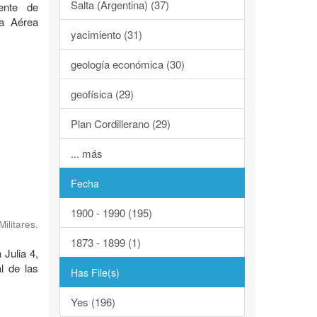
Salta (Argentina) (37)
ente de
za Aérea
yacimiento (31)
geología económica (30)
geofísica (29)
Plan Cordillerano (29)
... más
Fecha
1900 - 1990 (195)
ilitares.
1873 - 1899 (1)
 Julia 4,
l de las
Has File(s)
Yes (196)