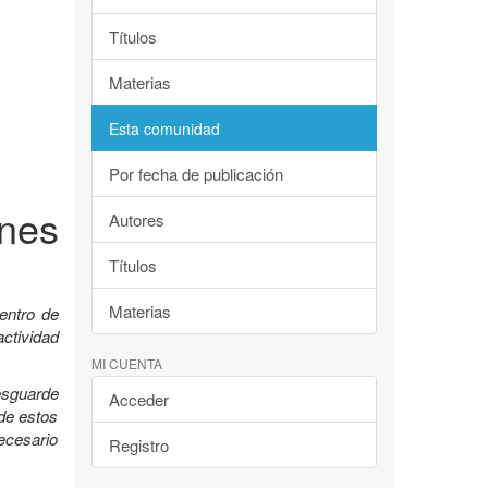
Títulos
Materias
Esta comunidad
Por fecha de publicación
nes
Autores
Títulos
Materias
entro de
ctividad
MI CUENTA
esguarde
Acceder
 de estos
ecesario
Registro