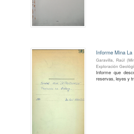
Informe Mina La 
Garavilla, Raúl
(
Mi
Exploración Geológ
Informe que descr
reservas, leyes y t