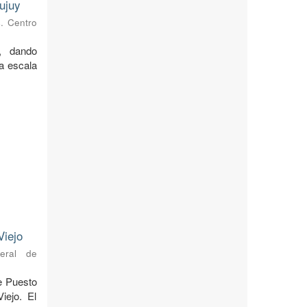
ujuy
s. Centro
, dando
 a escala
Viejo
neral de
de Puesto
iejo. El