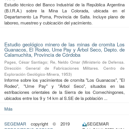
Estudio técnico del Banco Industrial de la República Argentina
(B.I.R.A.) sobre la Mina La Colorada, ubicada en el
Departamento La Poma, Provincia de Salta. Incluye plano de
laboreo, muestreo y cubicación del yacimiento.
Estudio geológico minero de las minas de cromita Los
Guanacos, El Rodeo, Ume Pay y Árbol Seco, Depto. de
Calamuchita, Provincia de Córdoba
Pages, César Santiago
;
Re, Neldo Omar
(
Ministerio de Defensa.
Dirección General de Fabricaciones Militares. Centro de
Exploración Geológico-Minera
,
1953
)
Informe sobre los yacimientos de cromita "Los Guanacos", "El
Rodeo", "Ume Pay" y "Árbol Seco", situados en las
estribaciones orientales de la Sierra de los Comechingones,
ubicados entre los 9 y 14 km al S.SE de la población ...
Más
SEGEMAR
copyright © 2019
SEGEMAR