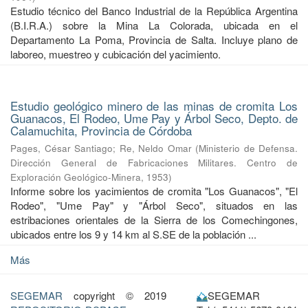
Estudio técnico del Banco Industrial de la República Argentina
(B.I.R.A.) sobre la Mina La Colorada, ubicada en el
Departamento La Poma, Provincia de Salta. Incluye plano de
laboreo, muestreo y cubicación del yacimiento.
Estudio geológico minero de las minas de cromita Los
Guanacos, El Rodeo, Ume Pay y Árbol Seco, Depto. de
Calamuchita, Provincia de Córdoba
Pages, César Santiago
;
Re, Neldo Omar
(
Ministerio de Defensa.
Dirección General de Fabricaciones Militares. Centro de
Exploración Geológico-Minera
,
1953
)
Informe sobre los yacimientos de cromita "Los Guanacos", "El
Rodeo", "Ume Pay" y "Árbol Seco", situados en las
estribaciones orientales de la Sierra de los Comechingones,
ubicados entre los 9 y 14 km al S.SE de la población ...
Más
SEGEMAR
copyright © 2019
SEGEMAR