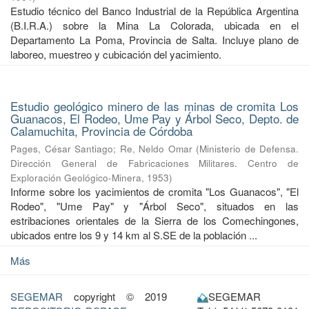
Estudio técnico del Banco Industrial de la República Argentina
(B.I.R.A.) sobre la Mina La Colorada, ubicada en el
Departamento La Poma, Provincia de Salta. Incluye plano de
laboreo, muestreo y cubicación del yacimiento.
Estudio geológico minero de las minas de cromita Los
Guanacos, El Rodeo, Ume Pay y Árbol Seco, Depto. de
Calamuchita, Provincia de Córdoba
Pages, César Santiago
;
Re, Neldo Omar
(
Ministerio de Defensa.
Dirección General de Fabricaciones Militares. Centro de
Exploración Geológico-Minera
,
1953
)
Informe sobre los yacimientos de cromita "Los Guanacos", "El
Rodeo", "Ume Pay" y "Árbol Seco", situados en las
estribaciones orientales de la Sierra de los Comechingones,
ubicados entre los 9 y 14 km al S.SE de la población ...
Más
SEGEMAR
copyright © 2019
SEGEMAR