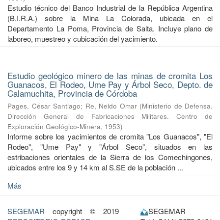
Estudio técnico del Banco Industrial de la República Argentina
(B.I.R.A.) sobre la Mina La Colorada, ubicada en el
Departamento La Poma, Provincia de Salta. Incluye plano de
laboreo, muestreo y cubicación del yacimiento.
Estudio geológico minero de las minas de cromita Los
Guanacos, El Rodeo, Ume Pay y Árbol Seco, Depto. de
Calamuchita, Provincia de Córdoba
Pages, César Santiago
;
Re, Neldo Omar
(
Ministerio de Defensa.
Dirección General de Fabricaciones Militares. Centro de
Exploración Geológico-Minera
,
1953
)
Informe sobre los yacimientos de cromita "Los Guanacos", "El
Rodeo", "Ume Pay" y "Árbol Seco", situados en las
estribaciones orientales de la Sierra de los Comechingones,
ubicados entre los 9 y 14 km al S.SE de la población ...
Más
SEGEMAR
copyright © 2019
SEGEMAR