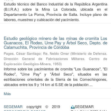
Estudio técnico del Banco Industrial de la República Argentina
(B.I.R.A.) sobre la Mina La Colorada, ubicada en el
Departamento La Poma, Provincia de Salta. Incluye plano de
laboreo, muestreo y cubicación del yacimiento.
Estudio geológico minero de las minas de cromita Los
Guanacos, El Rodeo, Ume Pay y Árbol Seco, Depto. de
Calamuchita, Provincia de Córdoba
Pages, César Santiago
;
Re, Neldo Omar
(
Ministerio de Defensa.
Dirección General de Fabricaciones Militares. Centro de
Exploración Geológico-Minera
,
1953
)
Informe sobre los yacimientos de cromita "Los Guanacos", "El
Rodeo", "Ume Pay" y "Árbol Seco", situados en las
estribaciones orientales de la Sierra de los Comechingones,
ubicados entre los 9 y 14 km al S.SE de la población ...
Más
SEGEMAR
copyright © 2019
SEGEMAR