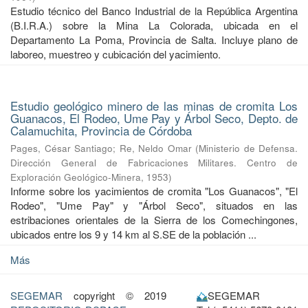
Estudio técnico del Banco Industrial de la República Argentina
(B.I.R.A.) sobre la Mina La Colorada, ubicada en el
Departamento La Poma, Provincia de Salta. Incluye plano de
laboreo, muestreo y cubicación del yacimiento.
Estudio geológico minero de las minas de cromita Los
Guanacos, El Rodeo, Ume Pay y Árbol Seco, Depto. de
Calamuchita, Provincia de Córdoba
Pages, César Santiago
;
Re, Neldo Omar
(
Ministerio de Defensa.
Dirección General de Fabricaciones Militares. Centro de
Exploración Geológico-Minera
,
1953
)
Informe sobre los yacimientos de cromita "Los Guanacos", "El
Rodeo", "Ume Pay" y "Árbol Seco", situados en las
estribaciones orientales de la Sierra de los Comechingones,
ubicados entre los 9 y 14 km al S.SE de la población ...
Más
SEGEMAR
copyright © 2019
SEGEMAR