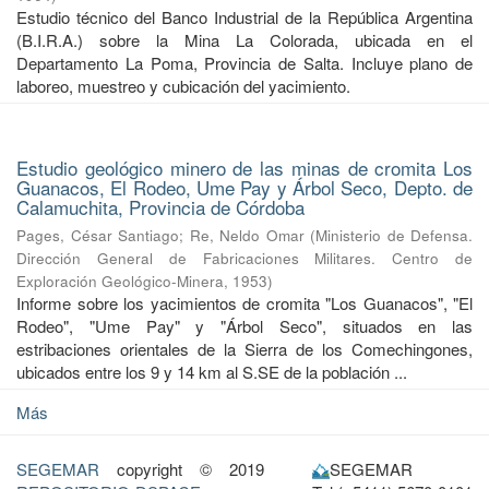
Estudio técnico del Banco Industrial de la República Argentina
(B.I.R.A.) sobre la Mina La Colorada, ubicada en el
Departamento La Poma, Provincia de Salta. Incluye plano de
laboreo, muestreo y cubicación del yacimiento.
Estudio geológico minero de las minas de cromita Los
Guanacos, El Rodeo, Ume Pay y Árbol Seco, Depto. de
Calamuchita, Provincia de Córdoba
Pages, César Santiago
;
Re, Neldo Omar
(
Ministerio de Defensa.
Dirección General de Fabricaciones Militares. Centro de
Exploración Geológico-Minera
,
1953
)
Informe sobre los yacimientos de cromita "Los Guanacos", "El
Rodeo", "Ume Pay" y "Árbol Seco", situados en las
estribaciones orientales de la Sierra de los Comechingones,
ubicados entre los 9 y 14 km al S.SE de la población ...
Más
SEGEMAR
copyright © 2019
SEGEMAR