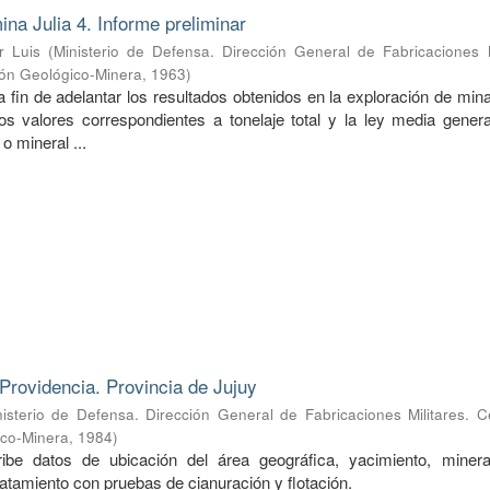
ina Julia 4. Informe preliminar
r Luis
(
Ministerio de Defensa. Dirección General de Fabricaciones M
ión Geológico-Minera
,
1963
)
a fin de adelantar los resultados obtenidos en la exploración de mina
s valores correspondientes a tonelaje total y la ley media genera
o mineral ...
Providencia. Provincia de Jujuy
nisterio de Defensa. Dirección General de Fabricaciones Militares. 
ico-Minera
,
1984
)
ibe datos de ubicación del área geográfica, yacimiento, mineral
ratamiento con pruebas de cianuración y flotación.