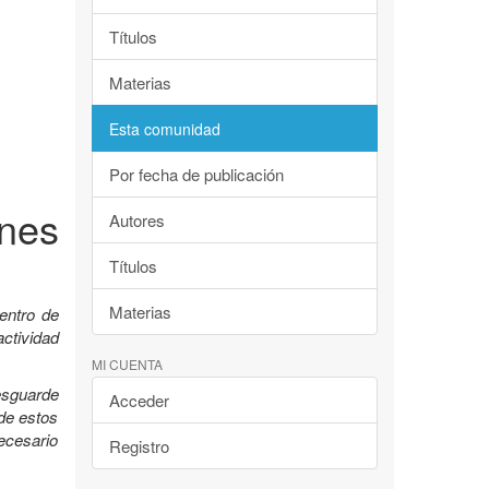
Títulos
Materias
Esta comunidad
Por fecha de publicación
nes
Autores
Títulos
Materias
entro de
ctividad
MI CUENTA
esguarde
Acceder
 de estos
ecesario
Registro