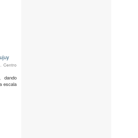
ujuy
s. Centro
, dando
 a escala