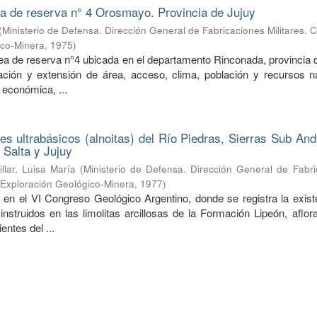
ea de reserva n° 4 Orosmayo. Provincia de Jujuy
(
Ministerio de Defensa. Dirección General de Fabricaciones Militares. 
ico-Minera
,
1975
)
rea de reserva n°4 ubicada en el departamento Rinconada, provincia 
ción y extensión de área, acceso, clima, población y recursos na
 económica, ...
nes ultrabásicos (alnoitas) del Río Piedras, Sierras Sub An
 Salta y Jujuy
illar, Luisa María
(
Ministerio de Defensa. Dirección General de Fabri
e Exploración Geológico-Minera
,
1977
)
 en el VI Congreso Geológico Argentino, donde se registra la exist
 instruidos en las limolitas arcillosas de la Formación Lipeón, aflo
entes del ...