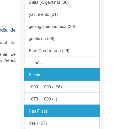
Salta (Argentina) (38)
yacimiento (31)
geología económica (30)
ndial de
geofísica (29)
neral de
Plan Cordillerano (29)
ente de
za Aérea
... más
Fecha
1900 - 1990 (196)
1873 - 1899 (1)
Has File(s)
Yes (197)