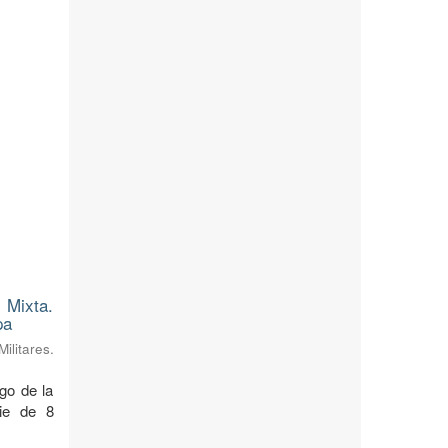
 Mixta.
pa
litares.
rgo de la
cie de 8