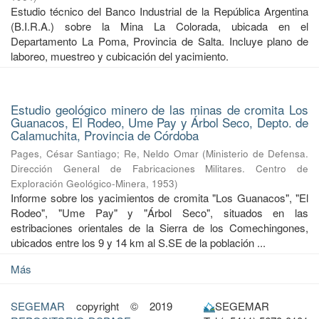
Estudio técnico del Banco Industrial de la República Argentina
(B.I.R.A.) sobre la Mina La Colorada, ubicada en el
Departamento La Poma, Provincia de Salta. Incluye plano de
laboreo, muestreo y cubicación del yacimiento.
Estudio geológico minero de las minas de cromita Los
Guanacos, El Rodeo, Ume Pay y Árbol Seco, Depto. de
Calamuchita, Provincia de Córdoba
Pages, César Santiago
;
Re, Neldo Omar
(
Ministerio de Defensa.
Dirección General de Fabricaciones Militares. Centro de
Exploración Geológico-Minera
,
1953
)
Informe sobre los yacimientos de cromita "Los Guanacos", "El
Rodeo", "Ume Pay" y "Árbol Seco", situados en las
estribaciones orientales de la Sierra de los Comechingones,
ubicados entre los 9 y 14 km al S.SE de la población ...
Más
SEGEMAR
copyright © 2019
SEGEMAR