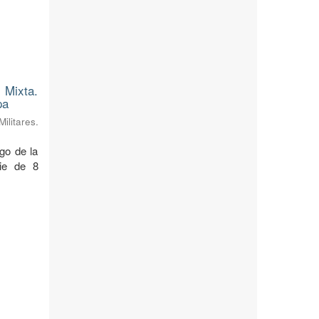
 Mixta.
pa
litares.
rgo de la
cie de 8