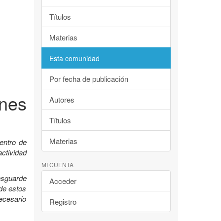
Títulos
Materias
Esta comunidad
Por fecha de publicación
nes
Autores
Títulos
Materias
entro de
ctividad
MI CUENTA
esguarde
Acceder
 de estos
ecesario
Registro