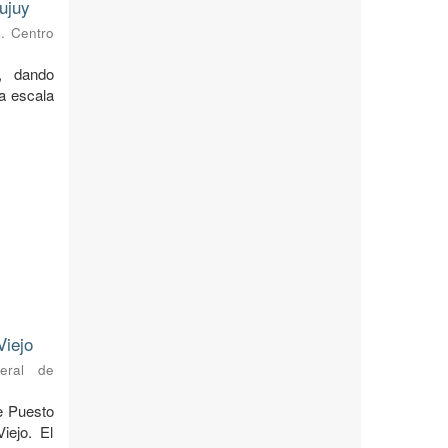
ujuy
s. Centro
, dando
 a escala
Viejo
neral de
de Puesto
iejo. El