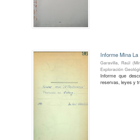
Informe Mina La 
Garavilla, Raúl
(
Mi
Exploración Geológ
Informe que descr
reservas, leyes y t