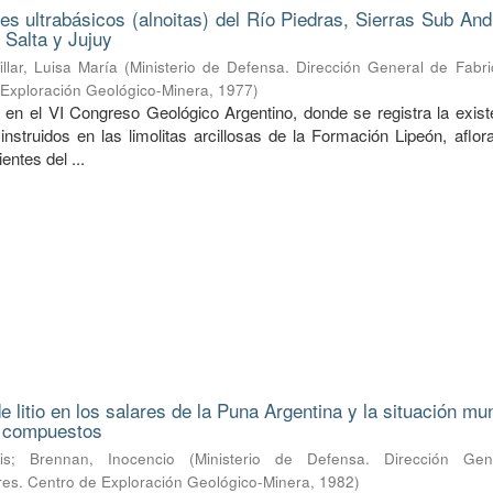
nes ultrabásicos (alnoitas) del Río Piedras, Sierras Sub An
 Salta y Jujuy
illar, Luisa María
(
Ministerio de Defensa. Dirección General de Fabri
e Exploración Geológico-Minera
,
1977
)
 en el VI Congreso Geológico Argentino, donde se registra la exist
 instruidos en las limolitas arcillosas de la Formación Lipeón, aflo
entes del ...
 litio en los salares de la Puna Argentina y la situación mu
s compuestos
is
;
Brennan, Inocencio
(
Ministerio de Defensa. Dirección Ge
ares. Centro de Exploración Geológico-Minera
,
1982
)