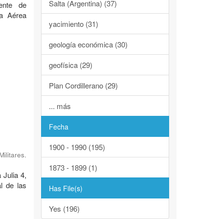
Salta (Argentina) (37)
ente de
za Aérea
yacimiento (31)
geología económica (30)
geofísica (29)
Plan Cordillerano (29)
... más
Fecha
1900 - 1990 (195)
ilitares.
1873 - 1899 (1)
 Julia 4,
l de las
Has File(s)
Yes (196)