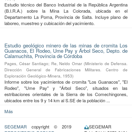
Estudio técnico del Banco Industrial de la República Argentina
(B.I.R.A.) sobre la Mina La Colorada, ubicada en el
Departamento La Poma, Provincia de Salta. Incluye plano de
laboreo, muestreo y cubicación del yacimiento.
Estudio geológico minero de las minas de cromita Los
Guanacos, El Rodeo, Ume Pay y Árbol Seco, Depto. de
Calamuchita, Provincia de Córdoba
Pages, César Santiago
;
Re, Neldo Omar
(
Ministerio de Defensa.
Dirección General de Fabricaciones Militares. Centro de
Exploración Geológico-Minera
,
1953
)
Informe sobre los yacimientos de cromita "Los Guanacos", "El
Rodeo", "Ume Pay" y "Árbol Seco", situados en las
estribaciones orientales de la Sierra de los Comechingones,
ubicados entre los 9 y 14 km al S.SE de la población ...
Más
SEGEMAR
copyright © 2019
SEGEMAR