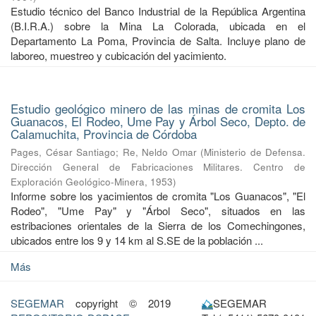
Estudio técnico del Banco Industrial de la República Argentina
(B.I.R.A.) sobre la Mina La Colorada, ubicada en el
Departamento La Poma, Provincia de Salta. Incluye plano de
laboreo, muestreo y cubicación del yacimiento.
Estudio geológico minero de las minas de cromita Los
Guanacos, El Rodeo, Ume Pay y Árbol Seco, Depto. de
Calamuchita, Provincia de Córdoba
Pages, César Santiago
;
Re, Neldo Omar
(
Ministerio de Defensa.
Dirección General de Fabricaciones Militares. Centro de
Exploración Geológico-Minera
,
1953
)
Informe sobre los yacimientos de cromita "Los Guanacos", "El
Rodeo", "Ume Pay" y "Árbol Seco", situados en las
estribaciones orientales de la Sierra de los Comechingones,
ubicados entre los 9 y 14 km al S.SE de la población ...
Más
SEGEMAR
copyright © 2019
SEGEMAR