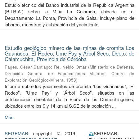
Estudio técnico del Banco Industrial de la República Argentina
(B.I.R.A.) sobre la Mina La Colorada, ubicada en el
Departamento La Poma, Provincia de Salta. Incluye plano de
laboreo, muestreo y cubicación del yacimiento.
Estudio geológico minero de las minas de cromita Los
Guanacos, El Rodeo, Ume Pay y Árbol Seco, Depto. de
Calamuchita, Provincia de Córdoba
Pages, César Santiago
;
Re, Neldo Omar
(
Ministerio de Defensa.
Dirección General de Fabricaciones Militares. Centro de
Exploración Geológico-Minera
,
1953
)
Informe sobre los yacimientos de cromita "Los Guanacos", "El
Rodeo", "Ume Pay" y "Árbol Seco", situados en las
estribaciones orientales de la Sierra de los Comechingones,
ubicados entre los 9 y 14 km al S.SE de la población ...
Más
SEGEMAR
copyright © 2019
SEGEMAR