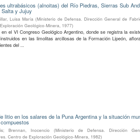
nes ultrabásicos (alnoitas) del Río Piedras, Sierras Sub An
 Salta y Jujuy
illar, Luisa María
(
Ministerio de Defensa. Dirección General de Fabri
e Exploración Geológico-Minera
,
1977
)
 en el VI Congreso Geológico Argentino, donde se registra la exist
 instruidos en las limolitas arcillosas de la Formación Lipeón, aflo
entes del ...
 litio en los salares de la Puna Argentina y la situación mu
s compuestos
is
;
Brennan, Inocencio
(
Ministerio de Defensa. Dirección Ge
ares. Centro de Exploración Geológico-Minera
,
1982
)