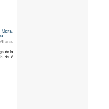
 Mixta.
pa
litares.
rgo de la
cie de 8