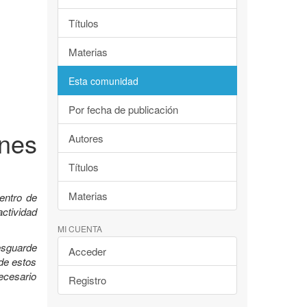
Títulos
Materias
Esta comunidad
Por fecha de publicación
nes
Autores
Títulos
Materias
entro de
ctividad
MI CUENTA
esguarde
Acceder
 de estos
ecesario
Registro