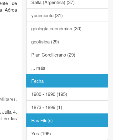
Salta (Argentina) (37)
ente de
za Aérea
yacimiento (31)
geología económica (30)
geofísica (29)
Plan Cordillerano (29)
... más
Fecha
1900 - 1990 (195)
ilitares.
1873 - 1899 (1)
 Julia 4,
l de las
Has File(s)
Yes (196)