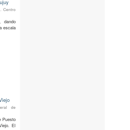
ujuy
s. Centro
, dando
 a escala
Viejo
neral de
de Puesto
iejo. El