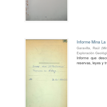
Informe Mina La 
Garavilla, Raúl
(
Mi
Exploración Geológ
Informe que descr
reservas, leyes y t