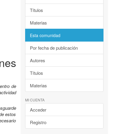
Títulos
Materias
Esta comunidad
Por fecha de publicación
nes
Autores
Títulos
Materias
entro de
ctividad
MI CUENTA
esguarde
Acceder
 de estos
ecesario
Registro