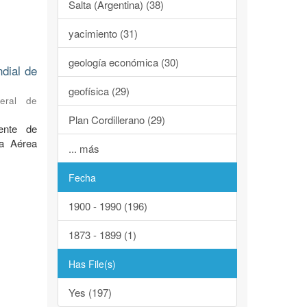
Salta (Argentina) (38)
yacimiento (31)
geología económica (30)
ndial de
geofísica (29)
neral de
Plan Cordillerano (29)
ente de
za Aérea
... más
Fecha
1900 - 1990 (196)
1873 - 1899 (1)
Has File(s)
Yes (197)