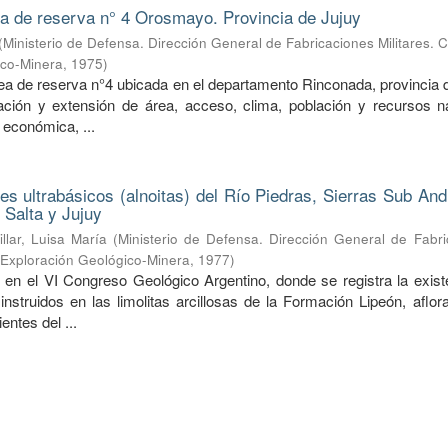
ea de reserva n° 4 Orosmayo. Provincia de Jujuy
(
Ministerio de Defensa. Dirección General de Fabricaciones Militares. 
ico-Minera
,
1975
)
rea de reserva n°4 ubicada en el departamento Rinconada, provincia 
ción y extensión de área, acceso, clima, población y recursos na
 económica, ...
nes ultrabásicos (alnoitas) del Río Piedras, Sierras Sub An
 Salta y Jujuy
illar, Luisa María
(
Ministerio de Defensa. Dirección General de Fabri
e Exploración Geológico-Minera
,
1977
)
 en el VI Congreso Geológico Argentino, donde se registra la exist
 instruidos en las limolitas arcillosas de la Formación Lipeón, aflo
entes del ...