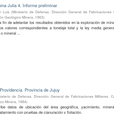
ina Julia 4. Informe preliminar
r Luis
(
Ministerio de Defensa. Dirección General de Fabricaciones M
ión Geológico-Minera
,
1963
)
a fin de adelantar los resultados obtenidos en la exploración de mina
s valores correspondientes a tonelaje total y la ley media genera
o mineral ...
Providencia. Provincia de Jujuy
nisterio de Defensa. Dirección General de Fabricaciones Militares. 
ico-Minera
,
1984
)
ibe datos de ubicación del área geográfica, yacimiento, mineral
ratamiento con pruebas de cianuración y flotación.