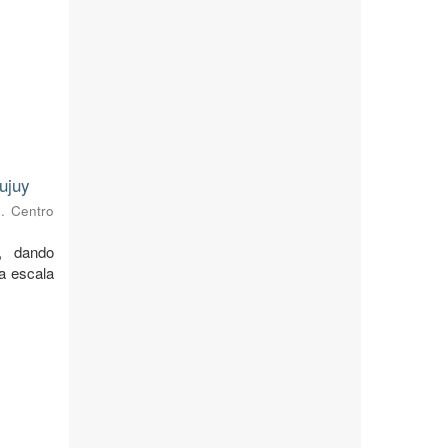
ujuy
s. Centro
, dando
 a escala