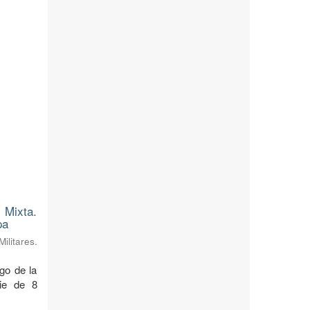
 Mixta.
pa
litares.
rgo de la
cie de 8