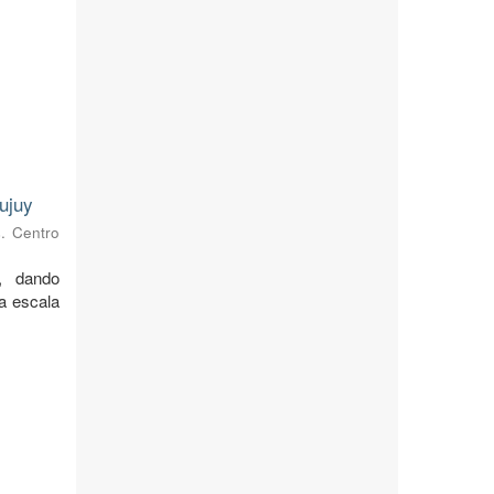
ujuy
s. Centro
, dando
 a escala