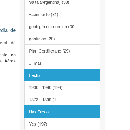
Salta (Argentina) (38)
yacimiento (31)
geología económica (30)
ndial de
geofísica (29)
neral de
Plan Cordillerano (29)
ente de
za Aérea
... más
Fecha
1900 - 1990 (196)
1873 - 1899 (1)
Has File(s)
Yes (197)