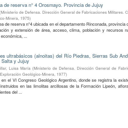
ea de reserva n° 4 Orosmayo. Provincia de Jujuy
(
Ministerio de Defensa. Dirección General de Fabricaciones Militares. 
ico-Minera
,
1975
)
rea de reserva n°4 ubicada en el departamento Rinconada, provincia 
ción y extensión de área, acceso, clima, población y recursos na
 económica, ...
nes ultrabásicos (alnoitas) del Río Piedras, Sierras Sub An
 Salta y Jujuy
illar, Luisa María
(
Ministerio de Defensa. Dirección General de Fabri
e Exploración Geológico-Minera
,
1977
)
 en el VI Congreso Geológico Argentino, donde se registra la exist
 instruidos en las limolitas arcillosas de la Formación Lipeón, aflo
entes del ...