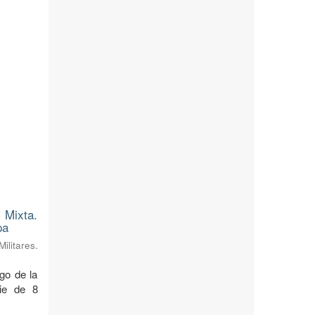
 Mixta.
pa
litares.
rgo de la
cie de 8