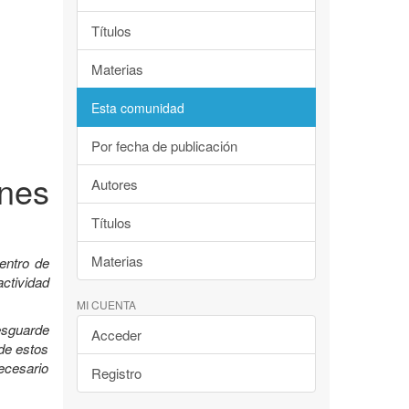
Títulos
Materias
Esta comunidad
Por fecha de publicación
nes
Autores
Títulos
Materias
entro de
ctividad
MI CUENTA
esguarde
Acceder
 de estos
ecesario
Registro