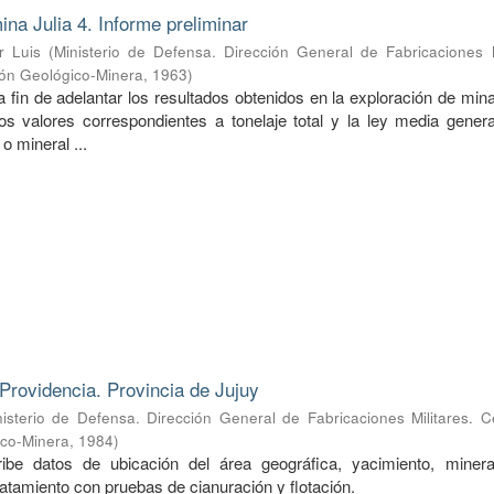
ina Julia 4. Informe preliminar
r Luis
(
Ministerio de Defensa. Dirección General de Fabricaciones M
ión Geológico-Minera
,
1963
)
a fin de adelantar los resultados obtenidos en la exploración de mina
s valores correspondientes a tonelaje total y la ley media genera
o mineral ...
Providencia. Provincia de Jujuy
nisterio de Defensa. Dirección General de Fabricaciones Militares. 
ico-Minera
,
1984
)
ibe datos de ubicación del área geográfica, yacimiento, mineral
ratamiento con pruebas de cianuración y flotación.