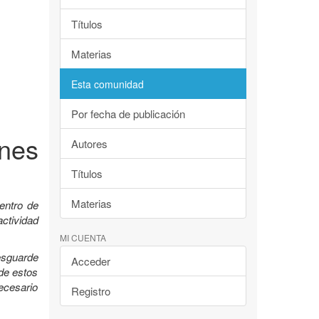
Títulos
Materias
Esta comunidad
Por fecha de publicación
nes
Autores
Títulos
Materias
entro de
ctividad
MI CUENTA
esguarde
Acceder
 de estos
ecesario
Registro