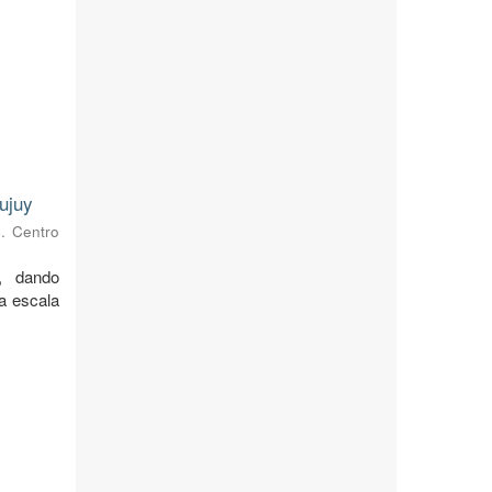
ujuy
s. Centro
, dando
 a escala