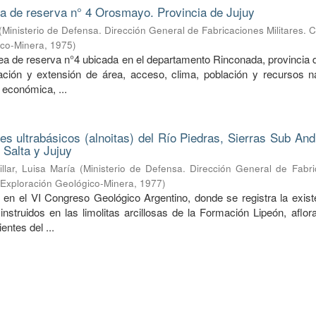
ea de reserva n° 4 Orosmayo. Provincia de Jujuy
(
Ministerio de Defensa. Dirección General de Fabricaciones Militares. 
ico-Minera
,
1975
)
rea de reserva n°4 ubicada en el departamento Rinconada, provincia 
ción y extensión de área, acceso, clima, población y recursos na
 económica, ...
nes ultrabásicos (alnoitas) del Río Piedras, Sierras Sub An
 Salta y Jujuy
illar, Luisa María
(
Ministerio de Defensa. Dirección General de Fabri
e Exploración Geológico-Minera
,
1977
)
 en el VI Congreso Geológico Argentino, donde se registra la exist
 instruidos en las limolitas arcillosas de la Formación Lipeón, aflo
entes del ...