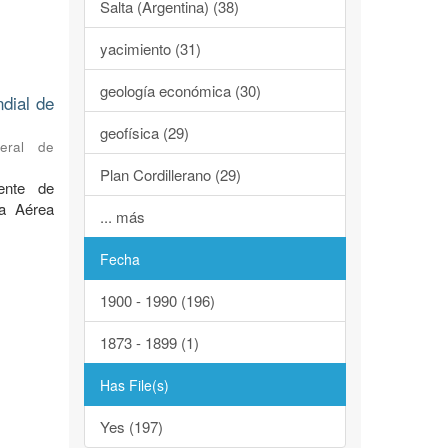
Salta (Argentina) (38)
yacimiento (31)
geología económica (30)
ndial de
geofísica (29)
neral de
Plan Cordillerano (29)
ente de
za Aérea
... más
Fecha
1900 - 1990 (196)
1873 - 1899 (1)
Has File(s)
Yes (197)