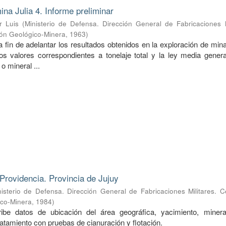
ina Julia 4. Informe preliminar
r Luis
(
Ministerio de Defensa. Dirección General de Fabricaciones M
ión Geológico-Minera
,
1963
)
a fin de adelantar los resultados obtenidos en la exploración de mina
s valores correspondientes a tonelaje total y la ley media genera
o mineral ...
Providencia. Provincia de Jujuy
nisterio de Defensa. Dirección General de Fabricaciones Militares. 
ico-Minera
,
1984
)
ibe datos de ubicación del área geográfica, yacimiento, mineral
ratamiento con pruebas de cianuración y flotación.