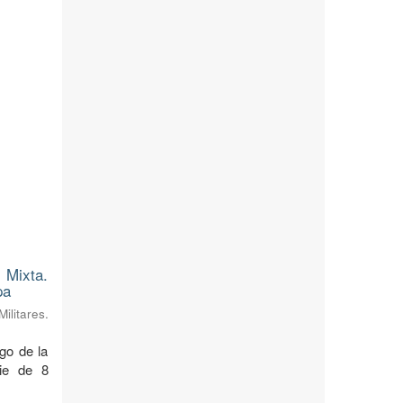
 Mixta.
pa
litares.
rgo de la
cie de 8