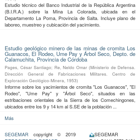
Estudio técnico del Banco Industrial de la República Argentina
(B.I.R.A.) sobre la Mina La Colorada, ubicada en el
Departamento La Poma, Provincia de Salta. Incluye plano de
laboreo, muestreo y cubicación del yacimiento.
Estudio geológico minero de las minas de cromita Los
Guanacos, El Rodeo, Ume Pay y Árbol Seco, Depto. de
Calamuchita, Provincia de Córdoba
Pages, César Santiago
;
Re, Neldo Omar
(
Ministerio de Defensa.
Dirección General de Fabricaciones Militares. Centro de
Exploración Geológico-Minera
,
1953
)
Informe sobre los yacimientos de cromita "Los Guanacos", "El
Rodeo", "Ume Pay" y "Árbol Seco", situados en las
estribaciones orientales de la Sierra de los Comechingones,
ubicados entre los 9 y 14 km al S.SE de la población ...
Más
SEGEMAR
copyright © 2019
SEGEMAR