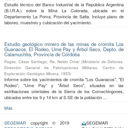
Estudio técnico del Banco Industrial de la República Argentina
(B.I.R.A.) sobre la Mina La Colorada, ubicada en el
Departamento La Poma, Provincia de Salta. Incluye plano de
laboreo, muestreo y cubicación del yacimiento.
Estudio geológico minero de las minas de cromita Los
Guanacos, El Rodeo, Ume Pay y Árbol Seco, Depto. de
Calamuchita, Provincia de Córdoba
Pages, César Santiago
;
Re, Neldo Omar
(
Ministerio de Defensa.
Dirección General de Fabricaciones Militares. Centro de
Exploración Geológico-Minera
,
1953
)
Informe sobre los yacimientos de cromita "Los Guanacos", "El
Rodeo", "Ume Pay" y "Árbol Seco", situados en las
estribaciones orientales de la Sierra de los Comechingones,
ubicados entre los 9 y 14 km al S.SE de la población ...
Más
SEGEMAR
copyright © 2019
SEGEMAR