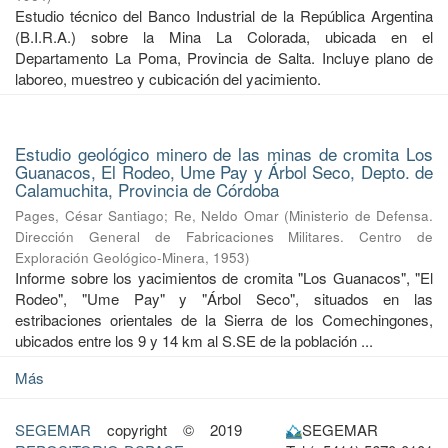
Estudio técnico del Banco Industrial de la República Argentina
(B.I.R.A.) sobre la Mina La Colorada, ubicada en el
Departamento La Poma, Provincia de Salta. Incluye plano de
laboreo, muestreo y cubicación del yacimiento.
Estudio geológico minero de las minas de cromita Los
Guanacos, El Rodeo, Ume Pay y Árbol Seco, Depto. de
Calamuchita, Provincia de Córdoba
Pages, César Santiago
;
Re, Neldo Omar
(
Ministerio de Defensa.
Dirección General de Fabricaciones Militares. Centro de
Exploración Geológico-Minera
,
1953
)
Informe sobre los yacimientos de cromita "Los Guanacos", "El
Rodeo", "Ume Pay" y "Árbol Seco", situados en las
estribaciones orientales de la Sierra de los Comechingones,
ubicados entre los 9 y 14 km al S.SE de la población ...
Más
SEGEMAR
copyright © 2019
SEGEMAR