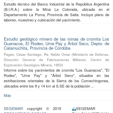
Estudio técnico del Banco Industrial de la República Argentina
(B.I.R.A.) sobre la Mina La Colorada, ubicada en el
Departamento La Poma, Provincia de Salta. Incluye plano de
laboreo, muestreo y cubicación del yacimiento.
Estudio geológico minero de las minas de cromita Los
Guanacos, El Rodeo, Ume Pay y Árbol Seco, Depto. de
Calamuchita, Provincia de Córdoba
Pages, César Santiago
;
Re, Neldo Omar
(
Ministerio de Defensa.
Dirección General de Fabricaciones Militares. Centro de
Exploración Geológico-Minera
,
1953
)
Informe sobre los yacimientos de cromita "Los Guanacos", "El
Rodeo", "Ume Pay" y "Árbol Seco", situados en las
estribaciones orientales de la Sierra de los Comechingones,
ubicados entre los 9 y 14 km al S.SE de la población ...
Más
SEGEMAR
copyright © 2019
SEGEMAR