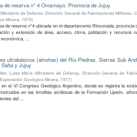
ea de reserva n° 4 Orosmayo. Provincia de Jujuy
(
Ministerio de Defensa. Dirección General de Fabricaciones Militares. 
ico-Minera
,
1975
)
rea de reserva n°4 ubicada en el departamento Rinconada, provincia 
ción y extensión de área, acceso, clima, población y recursos na
 económica, ...
nes ultrabásicos (alnoitas) del Río Piedras, Sierras Sub An
 Salta y Jujuy
illar, Luisa María
(
Ministerio de Defensa. Dirección General de Fabri
e Exploración Geológico-Minera
,
1977
)
 en el VI Congreso Geológico Argentino, donde se registra la exist
 instruidos en las limolitas arcillosas de la Formación Lipeón, aflo
entes del ...