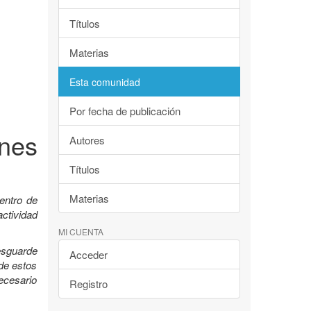
Títulos
Materias
Esta comunidad
Por fecha de publicación
nes
Autores
Títulos
Materias
entro de
ctividad
MI CUENTA
esguarde
Acceder
 de estos
ecesario
Registro