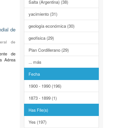
Salta (Argentina) (38)
yacimiento (31)
geología económica (30)
ndial de
geofísica (29)
neral de
Plan Cordillerano (29)
ente de
za Aérea
... más
Fecha
1900 - 1990 (196)
1873 - 1899 (1)
Has File(s)
Yes (197)