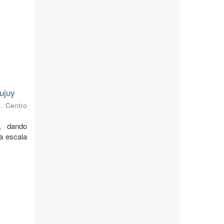
ujuy
s. Centro
, dando
 a escala