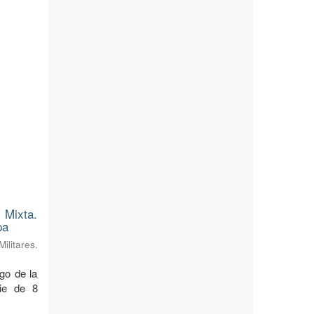
 Mixta.
pa
litares.
rgo de la
cie de 8