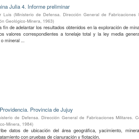
ina Julia 4. Informe preliminar
r Luis
(
Ministerio de Defensa. Dirección General de Fabricaciones M
ión Geológico-Minera
,
1963
)
a fin de adelantar los resultados obtenidos en la exploración de mina
s valores correspondientes a tonelaje total y la ley media genera
o mineral ...
Providencia. Provincia de Jujuy
nisterio de Defensa. Dirección General de Fabricaciones Militares. 
ico-Minera
,
1984
)
ibe datos de ubicación del área geográfica, yacimiento, mineral
ratamiento con pruebas de cianuración y flotación.