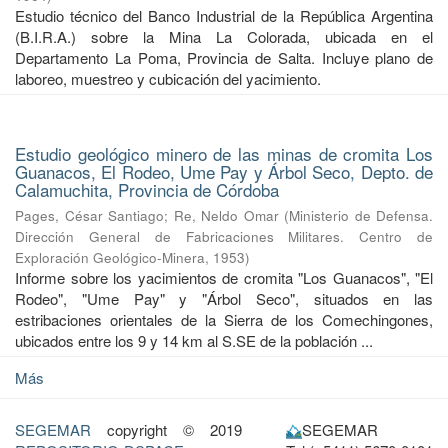
Estudio técnico del Banco Industrial de la República Argentina
(B.I.R.A.) sobre la Mina La Colorada, ubicada en el
Departamento La Poma, Provincia de Salta. Incluye plano de
laboreo, muestreo y cubicación del yacimiento.
Estudio geológico minero de las minas de cromita Los
Guanacos, El Rodeo, Ume Pay y Árbol Seco, Depto. de
Calamuchita, Provincia de Córdoba
Pages, César Santiago
;
Re, Neldo Omar
(
Ministerio de Defensa.
Dirección General de Fabricaciones Militares. Centro de
Exploración Geológico-Minera
,
1953
)
Informe sobre los yacimientos de cromita "Los Guanacos", "El
Rodeo", "Ume Pay" y "Árbol Seco", situados en las
estribaciones orientales de la Sierra de los Comechingones,
ubicados entre los 9 y 14 km al S.SE de la población ...
Más
SEGEMAR
copyright © 2019
SEGEMAR