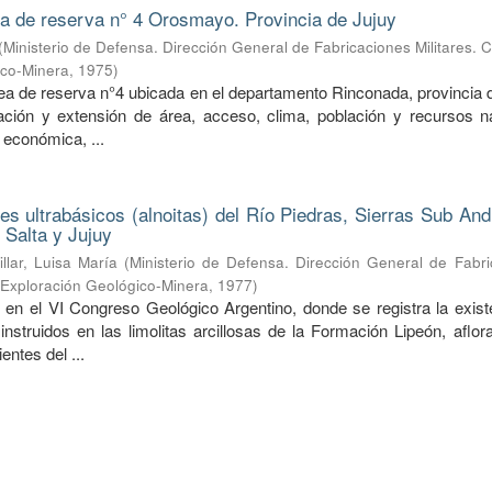
ea de reserva n° 4 Orosmayo. Provincia de Jujuy
(
Ministerio de Defensa. Dirección General de Fabricaciones Militares. 
ico-Minera
,
1975
)
rea de reserva n°4 ubicada en el departamento Rinconada, provincia 
ción y extensión de área, acceso, clima, población y recursos na
 económica, ...
nes ultrabásicos (alnoitas) del Río Piedras, Sierras Sub An
 Salta y Jujuy
illar, Luisa María
(
Ministerio de Defensa. Dirección General de Fabri
e Exploración Geológico-Minera
,
1977
)
 en el VI Congreso Geológico Argentino, donde se registra la exist
 instruidos en las limolitas arcillosas de la Formación Lipeón, aflo
entes del ...