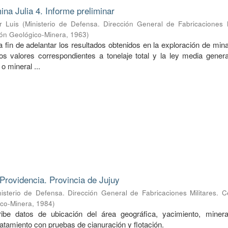
ina Julia 4. Informe preliminar
r Luis
(
Ministerio de Defensa. Dirección General de Fabricaciones M
ión Geológico-Minera
,
1963
)
a fin de adelantar los resultados obtenidos en la exploración de mina
s valores correspondientes a tonelaje total y la ley media genera
o mineral ...
Providencia. Provincia de Jujuy
nisterio de Defensa. Dirección General de Fabricaciones Militares. 
ico-Minera
,
1984
)
ibe datos de ubicación del área geográfica, yacimiento, mineral
ratamiento con pruebas de cianuración y flotación.