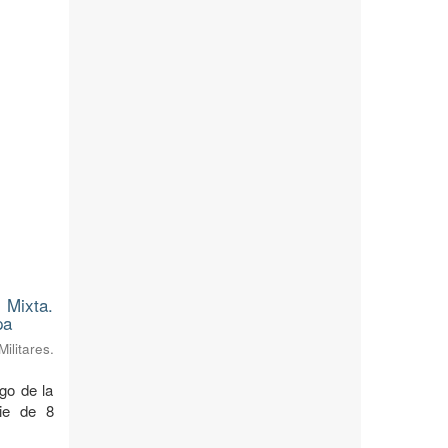
 Mixta.
pa
litares.
rgo de la
cie de 8