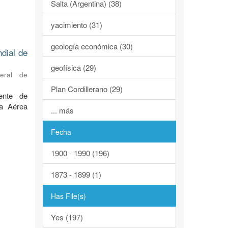
Salta (Argentina) (38)
yacimiento (31)
geología económica (30)
ndial de
geofísica (29)
neral de
Plan Cordillerano (29)
ente de
za Aérea
... más
Fecha
1900 - 1990 (196)
1873 - 1899 (1)
Has File(s)
Yes (197)