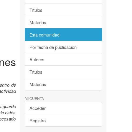
Títulos
Materias
Esta comunidad
Por fecha de publicación
nes
Autores
Títulos
Materias
entro de
ctividad
MI CUENTA
esguarde
Acceder
 de estos
ecesario
Registro