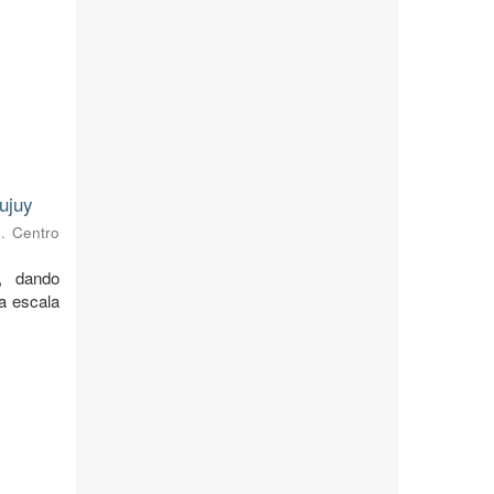
ujuy
s. Centro
, dando
 a escala