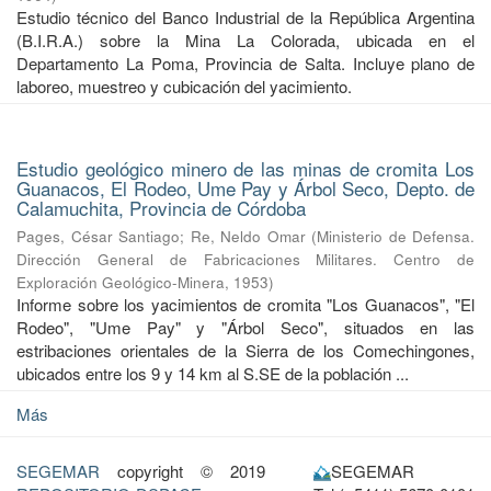
Estudio técnico del Banco Industrial de la República Argentina
(B.I.R.A.) sobre la Mina La Colorada, ubicada en el
Departamento La Poma, Provincia de Salta. Incluye plano de
laboreo, muestreo y cubicación del yacimiento.
Estudio geológico minero de las minas de cromita Los
Guanacos, El Rodeo, Ume Pay y Árbol Seco, Depto. de
Calamuchita, Provincia de Córdoba
Pages, César Santiago
;
Re, Neldo Omar
(
Ministerio de Defensa.
Dirección General de Fabricaciones Militares. Centro de
Exploración Geológico-Minera
,
1953
)
Informe sobre los yacimientos de cromita "Los Guanacos", "El
Rodeo", "Ume Pay" y "Árbol Seco", situados en las
estribaciones orientales de la Sierra de los Comechingones,
ubicados entre los 9 y 14 km al S.SE de la población ...
Más
SEGEMAR
copyright © 2019
SEGEMAR