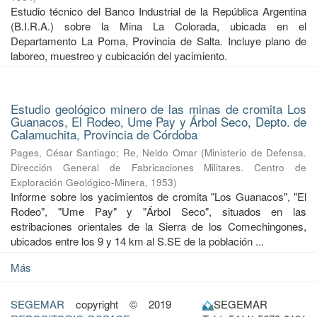
Estudio técnico del Banco Industrial de la República Argentina
(B.I.R.A.) sobre la Mina La Colorada, ubicada en el
Departamento La Poma, Provincia de Salta. Incluye plano de
laboreo, muestreo y cubicación del yacimiento.
Estudio geológico minero de las minas de cromita Los
Guanacos, El Rodeo, Ume Pay y Árbol Seco, Depto. de
Calamuchita, Provincia de Córdoba
Pages, César Santiago
;
Re, Neldo Omar
(
Ministerio de Defensa.
Dirección General de Fabricaciones Militares. Centro de
Exploración Geológico-Minera
,
1953
)
Informe sobre los yacimientos de cromita "Los Guanacos", "El
Rodeo", "Ume Pay" y "Árbol Seco", situados en las
estribaciones orientales de la Sierra de los Comechingones,
ubicados entre los 9 y 14 km al S.SE de la población ...
Más
SEGEMAR
copyright © 2019
SEGEMAR