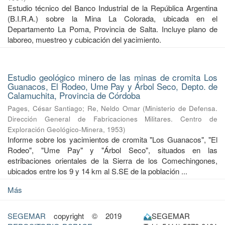
Estudio técnico del Banco Industrial de la República Argentina
(B.I.R.A.) sobre la Mina La Colorada, ubicada en el
Departamento La Poma, Provincia de Salta. Incluye plano de
laboreo, muestreo y cubicación del yacimiento.
Estudio geológico minero de las minas de cromita Los
Guanacos, El Rodeo, Ume Pay y Árbol Seco, Depto. de
Calamuchita, Provincia de Córdoba
Pages, César Santiago
;
Re, Neldo Omar
(
Ministerio de Defensa.
Dirección General de Fabricaciones Militares. Centro de
Exploración Geológico-Minera
,
1953
)
Informe sobre los yacimientos de cromita "Los Guanacos", "El
Rodeo", "Ume Pay" y "Árbol Seco", situados en las
estribaciones orientales de la Sierra de los Comechingones,
ubicados entre los 9 y 14 km al S.SE de la población ...
Más
SEGEMAR
copyright © 2019
SEGEMAR