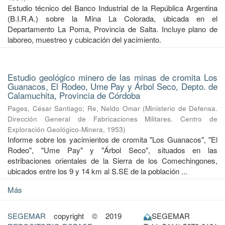
Estudio técnico del Banco Industrial de la República Argentina
(B.I.R.A.) sobre la Mina La Colorada, ubicada en el
Departamento La Poma, Provincia de Salta. Incluye plano de
laboreo, muestreo y cubicación del yacimiento.
Estudio geológico minero de las minas de cromita Los
Guanacos, El Rodeo, Ume Pay y Árbol Seco, Depto. de
Calamuchita, Provincia de Córdoba
Pages, César Santiago
;
Re, Neldo Omar
(
Ministerio de Defensa.
Dirección General de Fabricaciones Militares. Centro de
Exploración Geológico-Minera
,
1953
)
Informe sobre los yacimientos de cromita "Los Guanacos", "El
Rodeo", "Ume Pay" y "Árbol Seco", situados en las
estribaciones orientales de la Sierra de los Comechingones,
ubicados entre los 9 y 14 km al S.SE de la población ...
Más
SEGEMAR
copyright © 2019
SEGEMAR