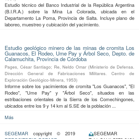
Estudio técnico del Banco Industrial de la República Argentina
(B.I.R.A.) sobre la Mina La Colorada, ubicada en el
Departamento La Poma, Provincia de Salta. Incluye plano de
laboreo, muestreo y cubicación del yacimiento.
Estudio geológico minero de las minas de cromita Los
Guanacos, El Rodeo, Ume Pay y Árbol Seco, Depto. de
Calamuchita, Provincia de Córdoba
Pages, César Santiago
;
Re, Neldo Omar
(
Ministerio de Defensa.
Dirección General de Fabricaciones Militares. Centro de
Exploración Geológico-Minera
,
1953
)
Informe sobre los yacimientos de cromita "Los Guanacos", "El
Rodeo", "Ume Pay" y "Árbol Seco", situados en las
estribaciones orientales de la Sierra de los Comechingones,
ubicados entre los 9 y 14 km al S.SE de la población ...
Más
SEGEMAR
copyright © 2019
SEGEMAR