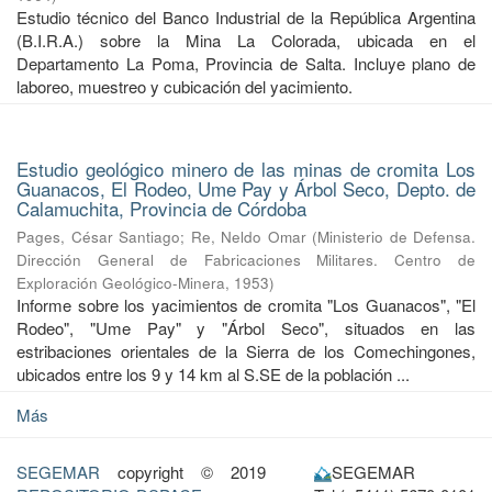
Estudio técnico del Banco Industrial de la República Argentina
(B.I.R.A.) sobre la Mina La Colorada, ubicada en el
Departamento La Poma, Provincia de Salta. Incluye plano de
laboreo, muestreo y cubicación del yacimiento.
Estudio geológico minero de las minas de cromita Los
Guanacos, El Rodeo, Ume Pay y Árbol Seco, Depto. de
Calamuchita, Provincia de Córdoba
Pages, César Santiago
;
Re, Neldo Omar
(
Ministerio de Defensa.
Dirección General de Fabricaciones Militares. Centro de
Exploración Geológico-Minera
,
1953
)
Informe sobre los yacimientos de cromita "Los Guanacos", "El
Rodeo", "Ume Pay" y "Árbol Seco", situados en las
estribaciones orientales de la Sierra de los Comechingones,
ubicados entre los 9 y 14 km al S.SE de la población ...
Más
SEGEMAR
copyright © 2019
SEGEMAR