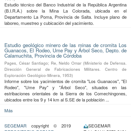
Estudio técnico del Banco Industrial de la República Argentina
(B.I.R.A.) sobre la Mina La Colorada, ubicada en el
Departamento La Poma, Provincia de Salta. Incluye plano de
laboreo, muestreo y cubicación del yacimiento.
Estudio geológico minero de las minas de cromita Los
Guanacos, El Rodeo, Ume Pay y Árbol Seco, Depto. de
Calamuchita, Provincia de Córdoba
Pages, César Santiago
;
Re, Neldo Omar
(
Ministerio de Defensa.
Dirección General de Fabricaciones Militares. Centro de
Exploración Geológico-Minera
,
1953
)
Informe sobre los yacimientos de cromita "Los Guanacos", "El
Rodeo", "Ume Pay" y "Árbol Seco", situados en las
estribaciones orientales de la Sierra de los Comechingones,
ubicados entre los 9 y 14 km al S.SE de la población ...
Más
SEGEMAR
copyright © 2019
SEGEMAR